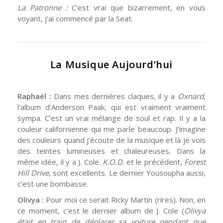
La Patronne :
C’est vrai que bizarrement, en vous
voyant, j’ai commencé par la Seat.
La Musique Aujourd’hui
Raphaël :
Dans mes dernières claques, il y a
Oxnard
,
l’album d’Anderson Paak, qui est vraiment vraiment
sympa. C’est un vrai mélange de soul et rap. Il y a la
couleur californienne qui me parle beaucoup. J’imagine
des couleurs quand j’écoute de la musique et là je vois
des teintes lumineuses et chaleureuses. Dans la
même idée, il y a J. Cole.
K.O.D
. et le précédent,
Forest
Hill Drive
, sont excellents. Le dernier Yousoupha aussi,
c’est une bombasse.
Olivya :
Pour moi ce serait Ricky Martin (rires). Non, en
ce moment, c’est le dernier album de J. Cole (
Olivya
était en train de déplacer sa voiture pendant que