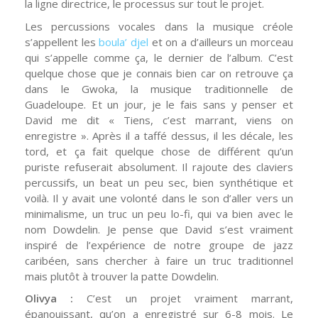
la ligne directrice, le processus sur tout le projet.
Les percussions vocales dans la musique créole
s’appellent les
boula’ djel
et on a d’ailleurs un morceau
qui s’appelle comme ça, le dernier de l’album. C’est
quelque chose que je connais bien car on retrouve ça
dans le Gwoka, la musique traditionnelle de
Guadeloupe. Et un jour, je le fais sans y penser et
David me dit « Tiens, c’est marrant, viens on
enregistre ». Après il a taffé dessus, il les décale, les
tord, et ça fait quelque chose de différent qu’un
puriste refuserait absolument. Il rajoute des claviers
percussifs, un beat un peu sec, bien synthétique et
voilà. Il y avait une volonté dans le son d’aller vers un
minimalisme, un truc un peu lo-fi, qui va bien avec le
nom Dowdelin. Je pense que David s’est vraiment
inspiré de l’expérience de notre groupe de jazz
caribéen, sans chercher à faire un truc traditionnel
mais plutôt à trouver la patte Dowdelin.
Olivya :
C’est un projet vraiment marrant,
épanouissant, qu’on a enregistré sur 6-8 mois. Le