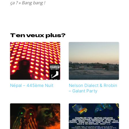
ça ? » Bang bang !
T'en veux plus?
Népal – 445ème Nuit
Nelson Dialect & Rrobin
– Galant Party