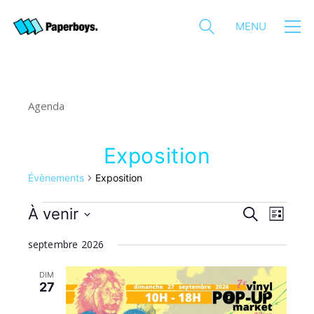
MENU
Agenda
Exposition
Évènements
Exposition
Évènements
Recherche
Naviga
À venir
Recherche
Liste
de
et
Sélectionnez
vues
navigation
septembre 2026
une
Évène
de
date.
vues
DIM
Évènemen
27