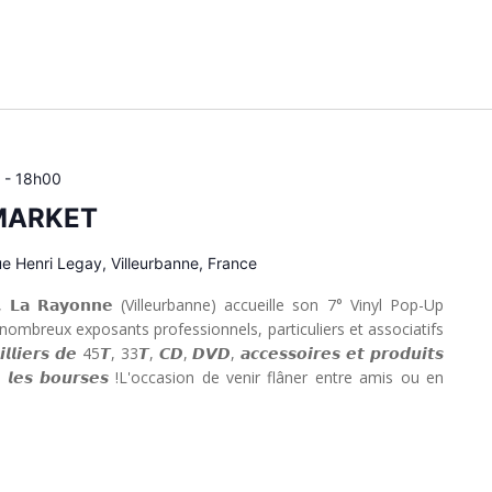
-
18h00
 MARKET
ue Henri Legay, Villeurbanne, France
, 𝗟𝗮 𝗥𝗮𝘆𝗼𝗻𝗻𝗲 (Villeurbanne) accueille son 7° Vinyl Pop-Up
, les nombreux exposants professionnels, particuliers et associatifs
𝙡𝙞𝙚𝙧𝙨 𝙙𝙚 45𝙏, 33𝙏, 𝘾𝘿, 𝘿𝙑𝘿, 𝙖𝙘𝙘𝙚𝙨𝙨𝙤𝙞𝙧𝙚𝙨 𝙚𝙩 𝙥𝙧𝙤𝙙𝙪𝙞𝙩𝙨
𝙩𝙤𝙪𝙩𝙚𝙨 𝙡𝙚𝙨 𝙗𝙤𝙪𝙧𝙨𝙚𝙨 !L'occasion de venir flâner entre amis ou en