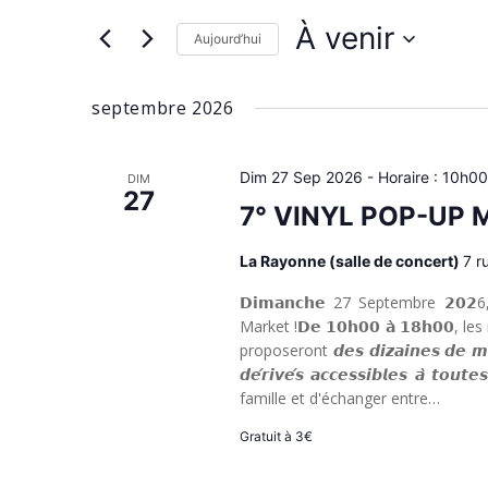
de
Évènements
vues
À venir
par
Aujourd’hui
Évènements
mot-
Sélectionnez
clé.
une
septembre 2026
date.
Dim 27 Sep 2026 - Horaire : 10h00
DIM
27
7° VINYL POP-UP
La Rayonne (salle de concert)
7 r
𝗗𝗶𝗺𝗮𝗻𝗰𝗵𝗲 27 Septembre 𝟮𝟬𝟮6
Market !𝗗𝗲 𝟭𝟬𝗵𝟬𝟬 𝗮̀ 𝟭𝟴𝗵𝟬𝟬
proposeront 𝙙𝙚𝙨 𝙙𝙞𝙯𝙖𝙞𝙣𝙚𝙨 𝙙𝙚 𝙢𝙞𝙡
𝙙𝙚́𝙧𝙞𝙫𝙚́𝙨 𝙖𝙘𝙘𝙚𝙨𝙨𝙞𝙗𝙡𝙚𝙨 𝙖̀ 
famille et d'échanger entre…
Gratuit à 3€