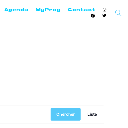
Agenda
MyProg
Contact
Navigation
de
Chercher
Liste
vues
Évènement