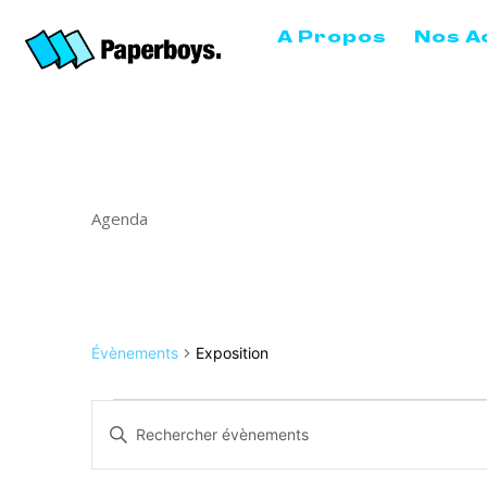
A Propos
Nos A
Agenda
Évènements
Exposition
Évènements
Recherche
Saisir
et
mot-
navigation
clé.
Rechercher