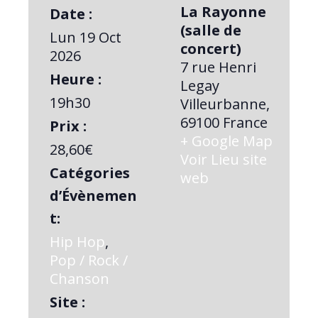
La Rayonne
Date :
(salle de
Lun 19 Oct
concert)
2026
7 rue Henri
Heure :
Legay
19h30
Villeurbanne
,
69100
France
Prix :
+ Google Map
28,60€
Voir Lieu site
Catégories
web
d’Évènemen
t:
Hip Hop
,
Pop / Rock /
Chanson
Site :