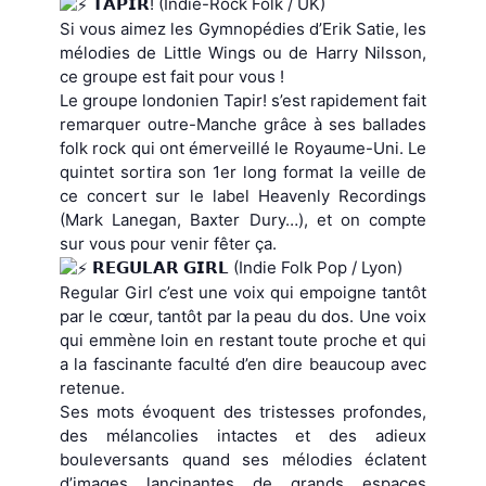
𝗧𝗔𝗣𝗜𝗥! (Indie-Rock Folk / UK)
Si vous aimez les Gymnopédies d’Erik Satie, les
mélodies de Little Wings ou de Harry Nilsson,
ce groupe est fait pour vous !
Le groupe londonien Tapir! s’est rapidement fait
remarquer outre-Manche grâce à ses ballades
folk rock qui ont émerveillé le Royaume-Uni. Le
quintet sortira son 1er long format la veille de
ce concert sur le label Heavenly Recordings
(Mark Lanegan, Baxter Dury…), et on compte
sur vous pour venir fêter ça.
𝗥𝗘𝗚𝗨𝗟𝗔𝗥 𝗚𝗜𝗥𝗟 (Indie Folk Pop / Lyon)
Regular Girl c’est une voix qui empoigne tantôt
par le cœur, tantôt par la peau du dos. Une voix
qui emmène loin en restant toute proche et qui
a la fascinante faculté d’en dire beaucoup avec
retenue.
Ses mots évoquent des tristesses profondes,
des mélancolies intactes et des adieux
bouleversants quand ses mélodies éclatent
d’images lancinantes de grands espaces