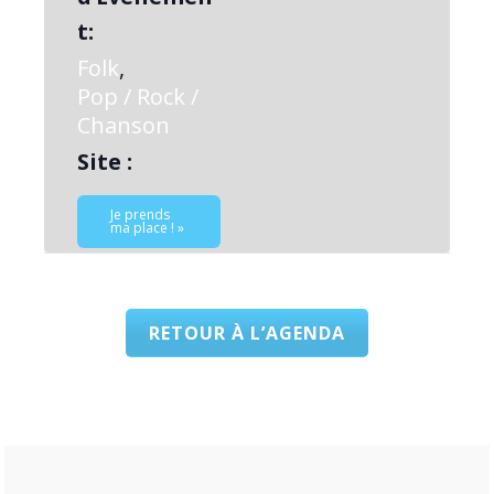
t:
Folk
,
Pop / Rock /
Chanson
Site :
Je prends
ma place ! »
RETOUR À L’AGENDA