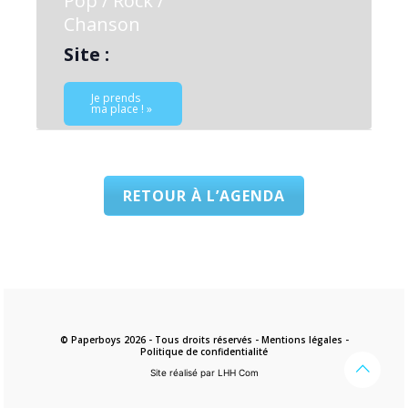
Pop / Rock /
Chanson
Site :
Je prends
ma place ! »
RETOUR À L’AGENDA
© Paperboys 2026 - Tous droits réservés -
Mentions légales
-
Politique de confidentialité
Site réalisé par LHH Com