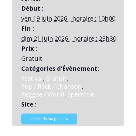
Début :
ven 19 juin 2026 - horaire : 10h00
Fin :
dim 21 Juin 2026 - horaire : 23h30
Prix :
Gratuit
Catégories d’Évènement:
Festival
,
Gratuit
,
Pop / Rock / Chanson
,
Reggae / World
,
Spectacle
Site :
Je prends ma place ! »