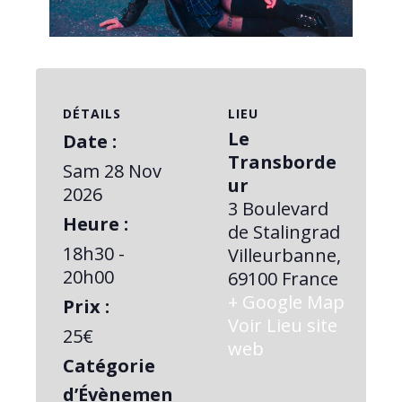
Video
DÉTAILS
LIEU
Le
Date :
Transborde
Sam 28 Nov
ur
2026
3 Boulevard
Heure :
de Stalingrad
18h30 -
Villeurbanne
,
20h00
69100
France
+ Google Map
Prix :
Voir Lieu site
25€
web
Catégorie
d’Évènemen