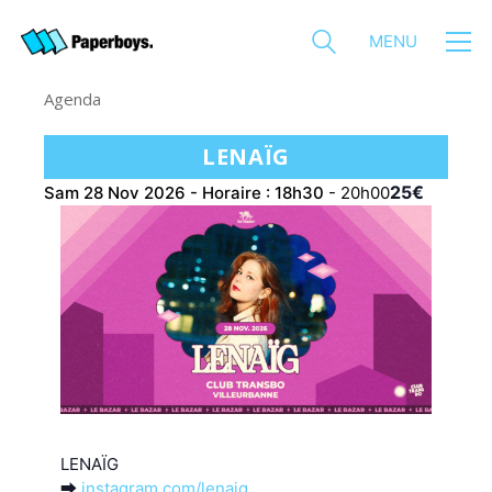
MENU
Agenda
LENAÏG
25€
Sam 28 Nov 2026 - Horaire : 18h30
-
20h00
LENAÏG
⮕
instagram.com/lenaig