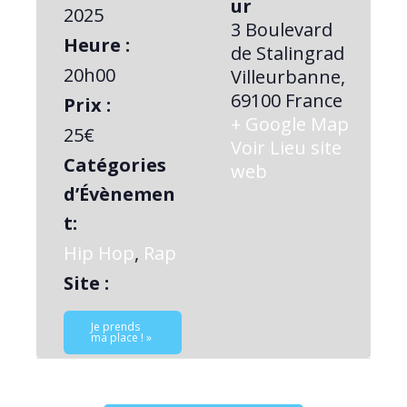
ur
2025
3 Boulevard
Heure :
de Stalingrad
20h00
Villeurbanne
,
69100
France
Prix :
+ Google Map
25€
Voir Lieu site
Catégories
web
d’Évènemen
t:
Hip Hop
,
Rap
Site :
Je prends
ma place ! »