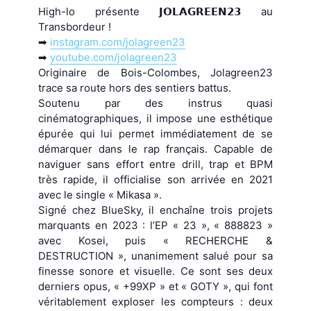
High-lo présente 𝗝𝗢𝗟𝗔𝗚𝗥𝗘𝗘𝗡𝟮𝟯 au
Transbordeur !
➡︎
instagram.com/jolagreen23
➡︎
youtube.com/jolagreen23
Originaire de Bois-Colombes, Jolagreen23
trace sa route hors des sentiers battus.
Soutenu par des instrus quasi
cinématographiques, il impose une esthétique
épurée qui lui permet immédiatement de se
démarquer dans le rap français. Capable de
naviguer sans effort entre drill, trap et BPM
très rapide, il officialise son arrivée en 2021
avec le single « Mikasa ».
Signé chez BlueSky, il enchaîne trois projets
marquants en 2023 : l’EP « 23 », « 888823 »
avec Kosei, puis « RECHERCHE &
DESTRUCTION », unanimement salué pour sa
finesse sonore et visuelle. Ce sont ses deux
derniers opus, « +99XP » et « GOTY », qui font
véritablement exploser les compteurs : deux