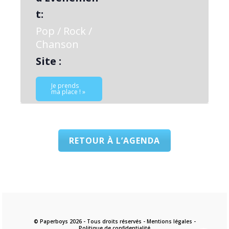
t:
Pop / Rock /
Chanson
Site :
Je prends
ma place ! »
RETOUR À L’AGENDA
© Paperboys 2026 - Tous droits réservés -
Mentions légales
-
Politique de confidentialité