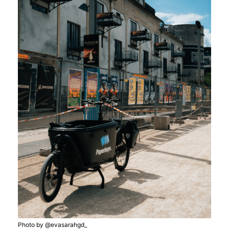
Photo by @evasarahgd_